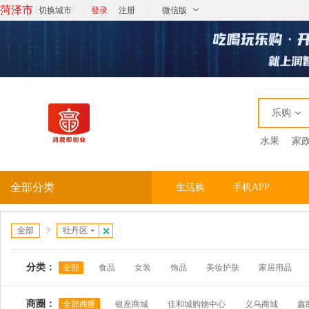
菏泽市
[
]
|
|
切换城市
登录
注册
微信版
乐购
水果
家
全部分类
生活购
手机APP
全部
牡丹区
分类：
全部
食品
女装
饰品
美妆护肤
家居用品
商圈：
全部商圈
银座商城
佳和城购物中心
义乌商城
鑫