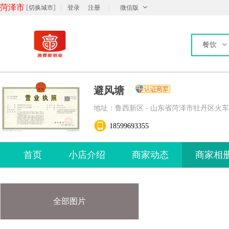
菏泽市
[
]
|
|
切换城市
登录
注册
微信版
餐饮
避风塘
地址：鲁西新区 - 山东省菏泽市牡丹区火
18599693355
首页
小店介绍
商家动态
商家相
全部图片